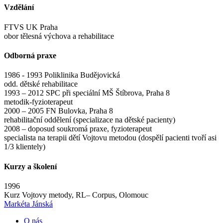
Vzdělání
FTVS UK Praha
obor tělesná výchova a rehabilitace
Odborná praxe
1986 - 1993 Poliklinika Budějovická
odd. dětské rehabilitace
1993 – 2012 SPC při speciální MŠ Štíbrova, Praha 8
metodik-fyzioterapeut
2000 – 2005 FN Bulovka, Praha 8
rehabilitační oddělení (specializace na dětské pacienty)
2008 – doposud soukromá praxe, fyzioterapeut
specialista na terapii dětí Vojtovu metodou (dospělí pacienti tvoří asi
1/3 klientely)
Kurzy a školení
1996
Kurz Vojtovy metody, RL– Corpus, Olomouc
Markéta Jánská
O nás