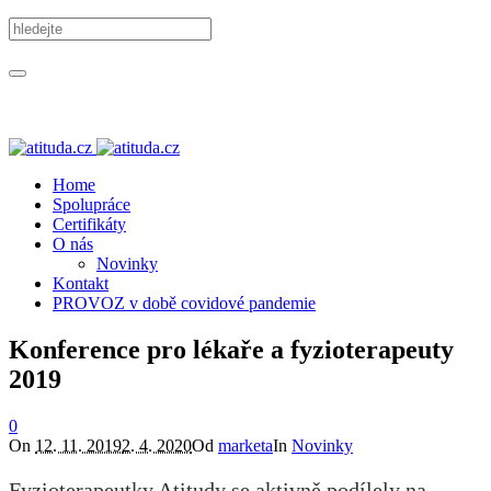
Home
Spolupráce
Certifikáty
O nás
Novinky
Kontakt
PROVOZ v době covidové pandemie
Konference pro lékaře a fyzioterapeuty
2019
0
On
12. 11. 2019
2. 4. 2020
Od
marketa
In
Novinky
Fyzioterapeutky Atitudy se aktivně podílely na