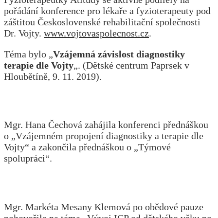
pořádání konference pro lékaře a fyzioterapeuty pod
záštitou Československé rehabilitační společnosti
Dr. Vojty.
www.vojtovaspolecnost.cz
.
Téma bylo „
Vzájemná závislost diagnostiky
terapie dle Vojty
„. (Dětské centrum Paprsek v
Hloubětíně, 9. 11. 2019).
Mgr. Hana Čechová zahájila konferenci přednáškou
o „Vzájemném propojení diagnostiky a terapie dle
Vojty“ a zakončila přednáškou o „Týmové
spolupráci“.
Mgr. Markéta Mesany Klemová po obědové pauze
pohovořila na téma „Vývoj ICP od dětského věku po